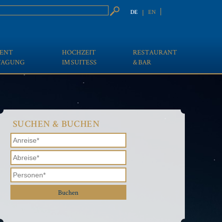
Suchbegriffe
EN
DE
ENT
HOCHZEIT
RESTAURANT
TAGUNG
IM SUITESS
& BAR
SUCHEN & BUCHEN
Buchen