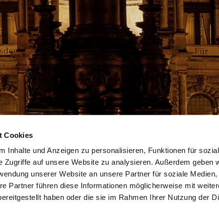
t Cookies
N
ARRANGEMENTS
TAGUNGEN & EVENTS
L
Ü
 Inhalte und Anzeigen zu personalisieren, Funktionen für sozia
HOCHZEIT IM SUITESS
I
e Zugriffe auf unsere Website zu analysieren. Außerdem geben w
RESTAURANT & BAR
B
rwendung unserer Website an unsere Partner für soziale Medien
V
re Partner führen diese Informationen möglicherweise mit weite
D
ereitgestellt haben oder die sie im Rahmen Ihrer Nutzung der D
N