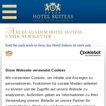
N
EUES AUS DEM HOTEL SUITESS -
UNSER NEWSLETTER -
Sind Sie auch noch so fern, das Hotel Suitess ist stets nah.
Abonnieren Sie einfach unseren regelmäßigen Newsletter, der
Ihnen alle Neuigkeiten rund um das Fünf-Sterne-Superior-
Hotel nach Hause bringt. Lesen Sie jahreszeitlich abgestimmte
Informationen rund um Sachsen, Dresden und Ihr
Lieblingshotel in Elbflorenz.
Diese Webseite verwendet Cookies
Wir verwenden Cookies, um Inhalte und Anzeigen zu
NEWSLETTER ABONNIEREN
personalisieren, Funktionen für soziale Medien anbieten
E-
zu können und die Zugriffe auf unsere Website zu
Mail-
analysieren. Außerdem geben wir Informationen zu Ihrer
Adresse
Verwendung unserer Website an unsere Partner für
Wir möchten Sie gern auf unsere
soziale Medien, Werbung und Analysen weiter. Unsere