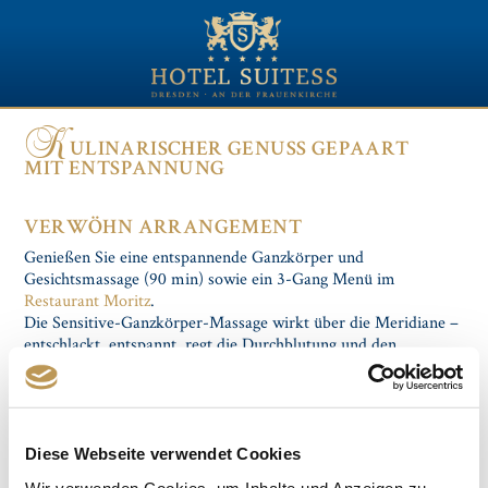
K
ULINARISCHER GENUSS GEPAART
MIT ENTSPANNUNG
VERWÖHN ARRANGEMENT
Genießen Sie eine entspannende Ganzkörper und
Gesichtsmassage (90 min) sowie ein 3-Gang Menü im
Restaurant Moritz
.
Die Sensitive-Ganzkörper-Massage wirkt über die Meridiane –
entschlackt, entspannt, regt die Durchblutung und den
Lymphfluss an, verleiht Ihrem Körper von den Beinen bis in
die Fingerspitzen ein tiefes Wohlgefühl und weckt neue
Energien. Eingeschlossen ist eine Fußreflexzonenstimulierung
und die Massage von Beinen, Füßen, Armen und Händen sowie
des gesamten Oberkörpers.
Diese Webseite verwendet Cookies
Wir verwenden Cookies, um Inhalte und Anzeigen zu