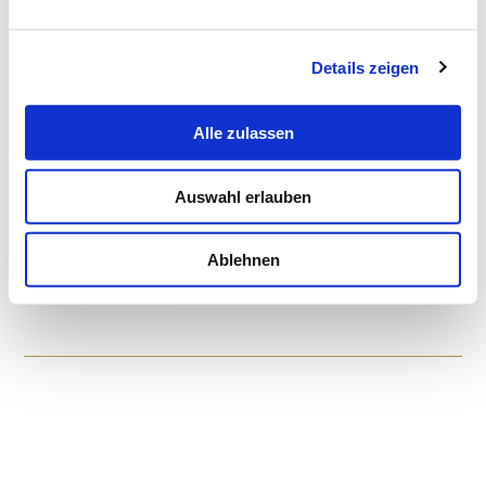
Dieses Arrangement ist leider schon ausgebucht, aber wir
haben noch weitere Specials im Angebot.
Hier finden Sie unsere
Dresden Arrangements
.
Details zeigen
Alle zulassen
SUCHEN & BUCHEN
Auswahl erlauben
Ablehnen
Buchen