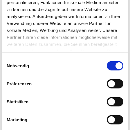
personalisieren, Funktionen für soziale Medien anbieten
zu können und die Zugriffe auf unsere Website zu
analysieren. Außerdem geben wir Informationen zu Ihrer
Verwendung unserer Website an unsere Partner für
soziale Medien, Werbung und Analysen weiter. Unsere
Partner führen diese Informationen möglicherweise mit
weiteren Daten zusammen, die Sie ihnen bereitgestellt
haben oder die sie im Rahmen Ihrer Nutzung der Dienste
gesammelt haben.
Einwilligungsauswahl
Notwendig
Präferenzen
Die gezeigten Bilder sind Beispielbilder.
Statistiken
BESCHREIBUNG
ca. 25m² – mit eleganten Möbeln im Stil des 19. Jahrhundert
und einem Bad aus italienischem Marmor mit Badewanne,
Marketing
Haartrockner, Bademantel und Slipper. Das Doppelzimmer ist
ausgestattet mit Klimaanlage, Safe, Schreibtisch,