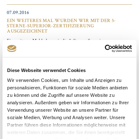
Beauty
Suite
07.09.2016
heißt
Sie
EIN WEITERES MAL WURDEN WIR MIT DER 5-
STERNE-SUPERIOR-ZERTIFIZIERUNG
herzlich
AUSGEZEICHNET
willkommen
Ein weiteres Mal haben wir die 5-Sterne-Superior-
Zertifizierung der DEHOGA erhalten „Es freut uns sehr, diese
Auszeichnung zum wiederholten Mal zu erhalten. Sie
dokumentiert die Leistung und Qualität unseres gesamten
Hauses. Des Weiteren motiviert sie uns, unseren Standard
Diese Webseite verwendet Cookies
aufrecht zu erhalten und uns immer weiter zu verbessern”,
erklärt Geschäftsführer Roman Gojowy.
Wir verwenden Cookies, um Inhalte und Anzeigen zu
Ein
Weiterlesen …
personalisieren, Funktionen für soziale Medien anbieten
weiteres
zu können und die Zugriffe auf unsere Website zu
Mal
analysieren. Außerdem geben wir Informationen zu Ihrer
13.07.2016
wurden
Verwendung unserer Website an unsere Partner für
wir
MORITZ ROOFTOP MEETS GIN MARE AM 28.06.2016
soziale Medien, Werbung und Analysen weiter. Unsere
mit
Danke an unsere wundervollen Gäste und unser spitzen Team
der
Partner führen diese Informationen möglicherweise mit
des Restaurant MORITZ, die diese Veranstaltung zu der
5-
weiteren Daten zusammen, die Sie ihnen bereitgestellt
machten, die sie gewesen ist. Schauen Sie sich in unserem
Sterne-