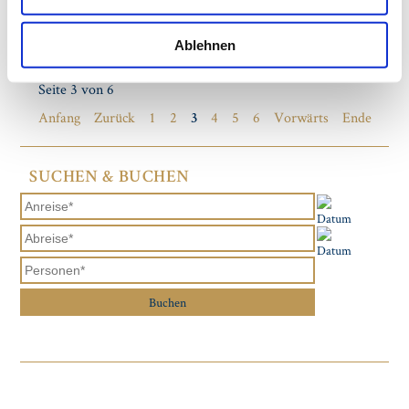
des Ostrapark Dresden.
„Genusswelten”
Weiterlesen …
Ablehnen
Seite 3 von 6
Anfang
Zurück
1
2
4
5
6
Vorwärts
Ende
3
SUCHEN & BUCHEN
Buchen